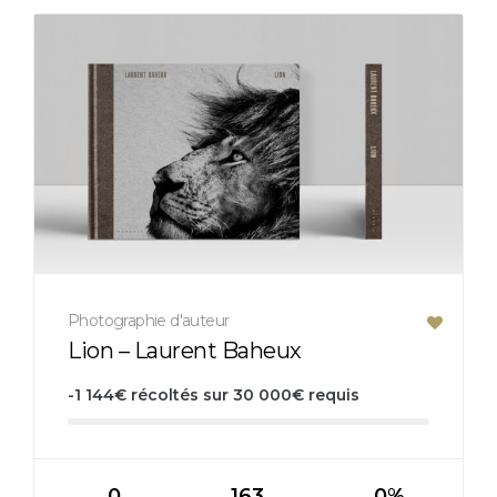
Photographie d'auteur
Lion – Laurent Baheux
-1 144
€
récoltés sur
30 000
€
requis
0
163
0%