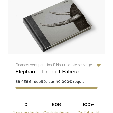
Financement participatif
Nature et vie sauvage
Elephant – Laurent Baheux
68 438
€
récoltés sur
40 000
€
requis
0
808
100%
Jours restants
Contributeurs
De l'objectif