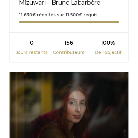
Mizuwari – Bruno Labarbère
11 630
€
récoltés sur
11 500
€
requis
0
156
100%
Jours restants
Contributeurs
De l'objectif