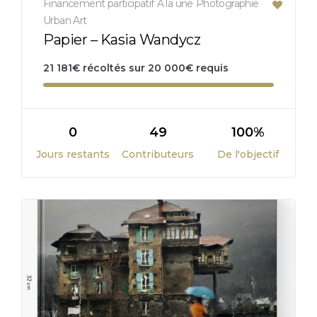
Financement participatif
À la une
Photographie
Urban Art
Papier – Kasia Wandycz
21 181
€
récoltés sur
20 000
€
requis
0
49
100%
Jours restants
Contributeurs
De l'objectif