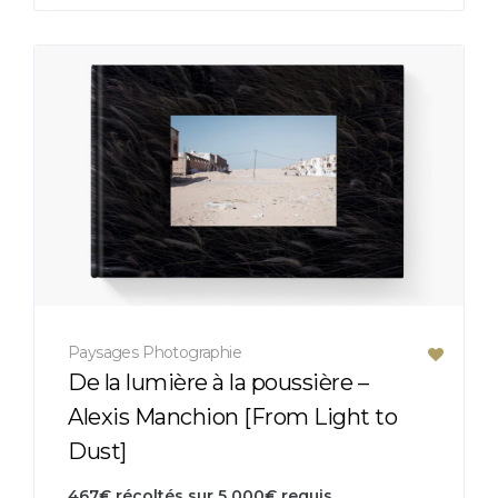
Paysages
Photographie
De la lumière à la poussière –
Alexis Manchion [From Light to
Dust]
467
€
récoltés sur
5 000
€
requis