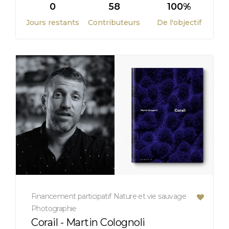
0
58
100%
Jours restants
Contributeurs
De l'objectif
Financement participatif
Nature et vie sauvage
Photographie
Corail - Martin Colognoli