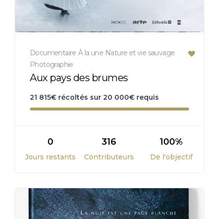
Documentaire
À la une
Nature et vie sauvage
Photographie
Aux pays des brumes
21 815
€
récoltés sur
20 000
€
requis
0
316
100%
Jours restants
Contributeurs
De l'objectif