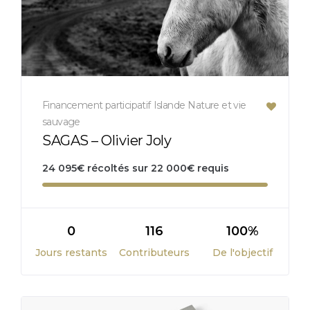
Financement participatif
Islande
Nature et vie
sauvage
SAGAS – Olivier Joly
24 095
€
récoltés sur
22 000
€
requis
0
116
100%
Jours restants
Contributeurs
De l'objectif