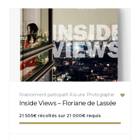
Financement participatif
À la une
Photographie
Inside Views – Floriane de Lassée
21 505
€
récoltés sur
21 000
€
requis