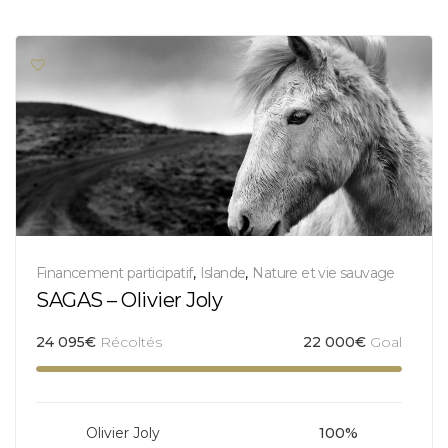
Financement participatif
,
Islande
,
Nature et vie sauvage
SAGAS – Olivier Joly
24 095
€
Récoltés
22 000
€
Goal
Olivier Joly
100%