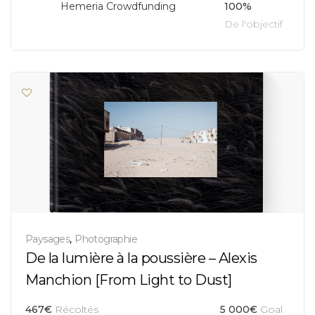
Hemeria Crowdfunding
100%
De l'objectif
Paysages
,
Photographie
De la lumière à la poussière – Alexis
Manchion [From Light to Dust]
467
€
Récoltés
5 000
€
Goal