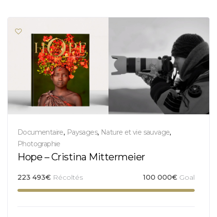
Documentaire
,
Paysages
,
Nature et vie sauvage
,
Photographie
Hope – Cristina Mittermeier
223 493
€
Récoltés
100 000
€
Goal