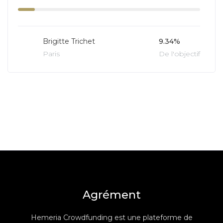
Brigitte Trichet
9.34%
Paris
De l'objectif
Agrément
Hemeria Crowdfunding est une plateforme de