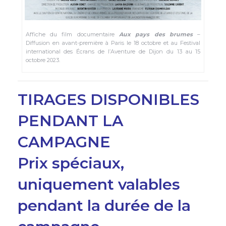
Affiche du film documentaire
Aux pays des brumes
–
Diffusion en avant-première à Paris le 18 octobre et au Festival
international des Écrans de l’Aventure de Dijon du 13 au 15
octobre 2023.
TIRAGES DISPONIBLES
PENDANT LA
CAMPAGNE
Prix spéciaux,
uniquement valables
pendant la durée de la