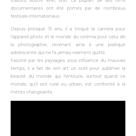
d’abord illustré avec brio. La plupart de ses films
documentaires ont été primés par de nombreux
festivals internationaux.
Depuis presque 15 ans, il a troqué la caméra pour
l’appareil photo et le monde du cinéma pour celui de
la photographie, revenant ainsi à une pratique
adolescente qui ne l’a jamais vraiment quitté.
Fasciné par les paysages sous influence du mauvais
temps, il a fait de son art un outil pour sublimer la
beauté du monde qui l’entoure, surtout quand ce
monde, qu’il soit rural ou urbain, est confronté à la
météo changeante.