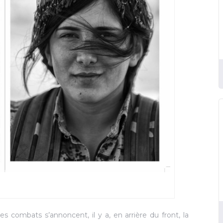
es combats s’annoncent, il y a, en arrière du front, la