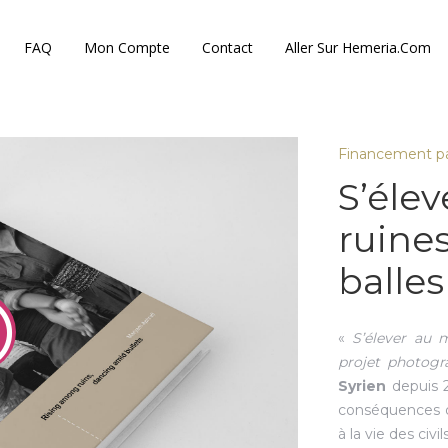
FAQ
Mon Compte
Contact
Aller Sur Hemeria.com
Financement par
S’élev
ruines
balles
«
S’élever au m
projet photog
Syrien
depuis 2
conséquences de
à la vie des civ