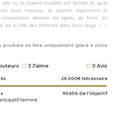
ville où ils étaient installés est libérée et qu’ils
estir leurs maisons. Je raconte également le
 combattants derrière les lignes de front, en
nt sur le rôle des femmes dans leurs rangs. » —
 produire ce livre uniquement grâce à votre
buteurs
3
J'aime
0
Avis
tés
26 000
€
Nécessaire
ts
99.65%
De l'objectif
ticipatif terminé.