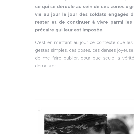
ce qui se déroule au sein de ces zones « gr
vie au jour le jour des soldats engagés d
rester et de continuer à vivre parmi les 
précaire qui leur est imposée.
C’est en mettant au jour ce contexte que les
gestes simples, ces poses, ces danses joyeuse
de me faire oublier, pour que seule la vérit
demeurer.