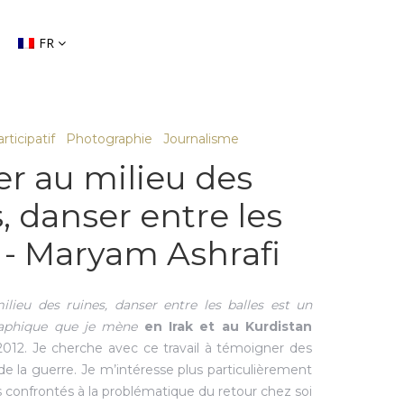
FR
ticipatif
Photographie
Journalisme
er au milieu des
, danser entre les
 - Maryam Ashrafi
ilieu des ruines, danser entre les balles est un
raphique que je mène
en Irak et au Kurdistan
012. Je cherche avec ce travail à témoigner des
 la guerre. Je m’intéresse plus particulièrement
ils confrontés à la problématique du retour chez soi