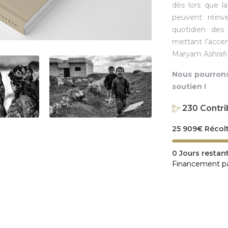
dès lors que la 
peuvent réinv
quotidien des
mettant l’acce
Maryam Ashrafi
Nous pourrons
soutien !
230
Contri
25 909
€
Récol
0
Jours restan
Financement par