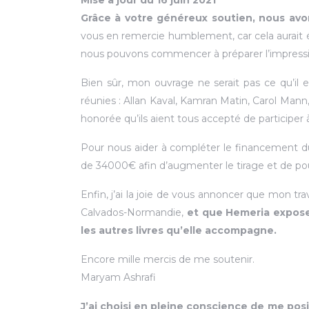
Mise à jour du 16 juin 2021
Grâce à votre généreux soutien, nous avo
vous en remercie humblement, car cela aurait é
nous pouvons commencer à préparer l’impressio
Bien sûr, mon ouvrage ne serait pas ce qu’il e
réunies : Allan Kaval, Kamran Matin, Carol Mann,
honorée qu’ils aient tous accepté de participer à
Pour nous aider à compléter le financement du 
de 34000€ afin d’augmenter le tirage et de pouvo
Enfin, j’ai la joie de vous annoncer que mon tr
Calvados-Normandie,
et que Hemeria exposer
les autres livres qu’elle accompagne.
Encore mille mercis de me soutenir.
Maryam Ashrafi
J’ai choisi en pleine conscience de me posi