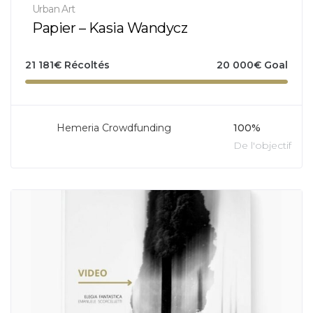
Urban Art
Papier – Kasia Wandycz
21 181
€
Récoltés
20 000
€
Goal
Hemeria Crowdfunding
100%
De l'objectif