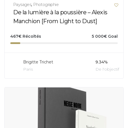
Paysages
,
Photographie
De la lumière à la poussière – Alexis
Manchion [From Light to Dust]
467
€
Récoltés
5 000
€
Goal
Brigitte Trichet
9.34%
Paris
De l'objectif