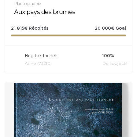
Photographie
Aux pays des brumes
21 815
€
Récoltés
20 000
€
Goal
Brigitte Trichet
100%
Aime (73210)
De l'objectif