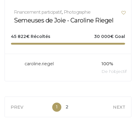
Financement participatif
,
Photographie
Semeuses de Joie - Caroline Riegel
45 822
€
Récoltés
30 000
€
Goal
caroline.riegel
100%
De l'objectif
1
2
PREV
NEXT