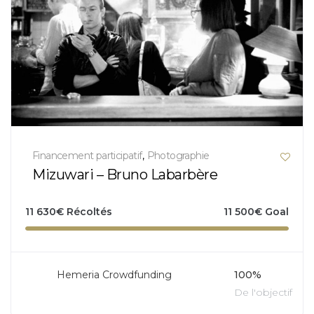
Financement participatif
,
Photographie
Mizuwari – Bruno Labarbère
11 630
€
Récoltés
11 500
€
Goal
Hemeria Crowdfunding
100%
De l'objectif