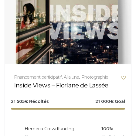
Financement participatif
,
À la une
,
Photographie
Inside Views – Floriane de Lassée
21 505
€
Récoltés
21 000
€
Goal
Hemeria Crowdfunding
100%