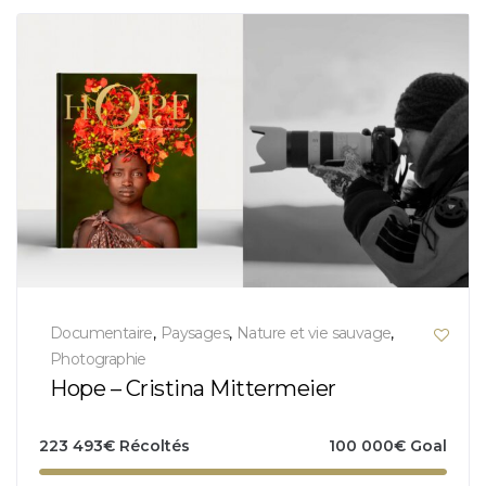
Documentaire
,
Paysages
,
Nature et vie sauvage
,
Photographie
Hope – Cristina Mittermeier
223 493
€
Récoltés
100 000
€
Goal