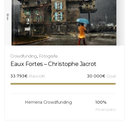
Crowdfunding
,
Fotografia
Eaux Fortes – Christophe Jacrot
33 793
€
Raccolti
30 000
€
Goal
Hemeria Crowdfunding
100%
Finanziato