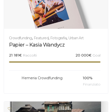
Crowdfunding
,
Featured
,
Fotografia
,
Urban Art
Papier – Kasia Wandycz
21 181
€
Raccolti
20 000
€
Goal
Hemeria Crowdfunding
100%
Finanziato