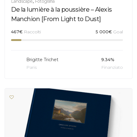
Landscape
,
Fotografia
De la lumière à la poussière – Alexis
Manchion [From Light to Dust]
467
€
Raccolti
5 000
€
Goal
Brigitte Trichet
9.34%
Paris
Finanziato