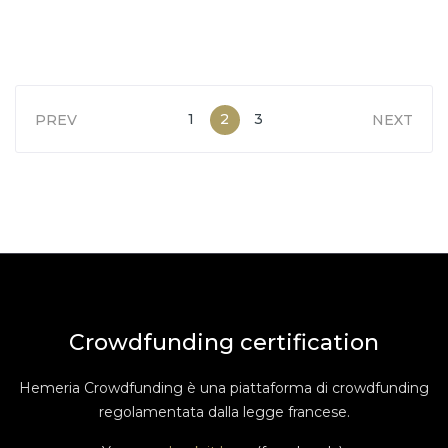
1
2
3
PREV
NEXT
Crowdfunding certification
Hemeria Crowdfunding è una piattaforma di crowdfunding
regolamentata dalla legge francese.