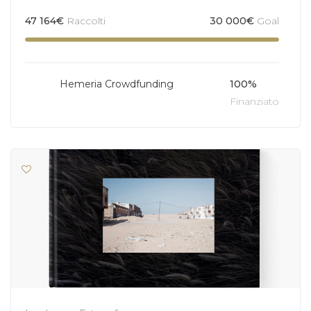
47 164
€
Raccolti
30 000
€
Goal
Hemeria Crowdfunding
100%
Finanziato