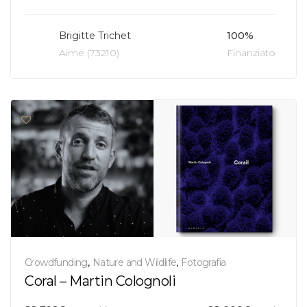
Brigitte Trichet
100%
Aime (73210)
Finanziato
Crowdfunding
,
Nature and Wildlife
,
Fotografia
Coral – Martin Colognoli