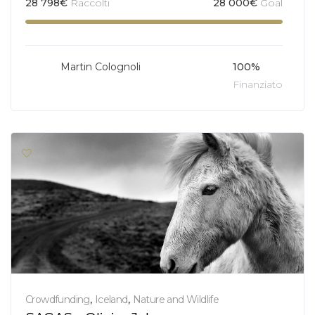
28 798
€
Raccolti
28 000
€
Goal
Martin Colognoli
100%
Finanziato
Crowdfunding
,
Iceland
,
Nature and Wildlife