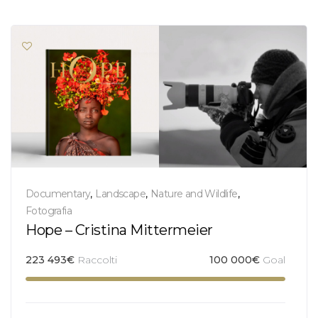
Documentary
,
Landscape
,
Nature and Wildlife
,
Fotografia
Hope – Cristina Mittermeier
223 493
€
Raccolti
100 000
€
Goal