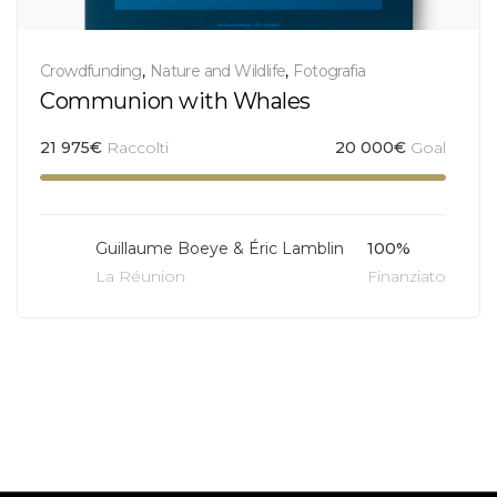
Crowdfunding
,
Nature and Wildlife
,
Fotografia
Communion with Whales
21 975
€
Raccolti
20 000
€
Goal
Guillaume Boeye & Éric Lamblin
100%
La Réunion
Finanziato