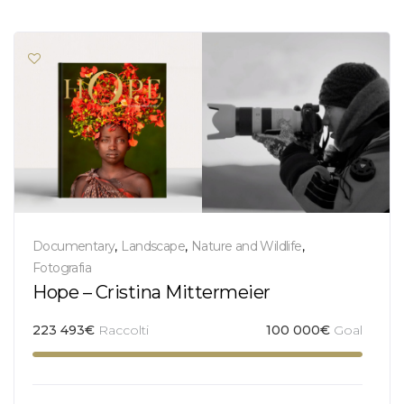
Documentary
,
Landscape
,
Nature and Wildlife
,
Fotografia
Hope – Cristina Mittermeier
223 493
€
Raccolti
100 000
€
Goal