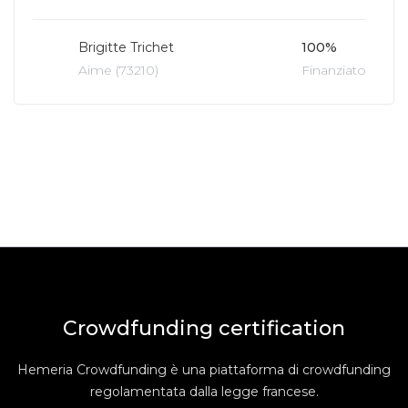
Brigitte Trichet
100%
Aime (73210)
Finanziato
Crowdfunding certification
Hemeria Crowdfunding è una piattaforma di crowdfunding
regolamentata dalla legge francese.