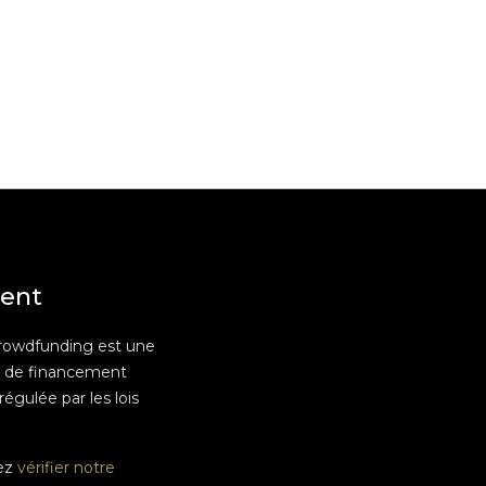
ent
rowdfunding est une
e de financement
 régulée par les lois
ez
vérifier notre