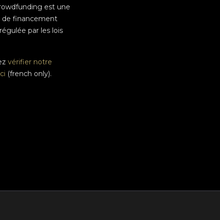
rowdfunding est une
e de financement
 régulée par les lois
ez
vérifier notre
ci
(french only).