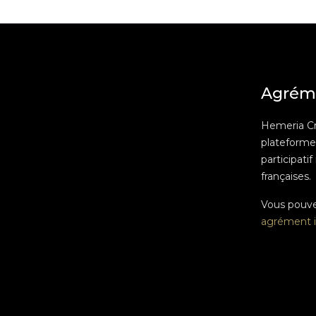
Agrém
Hemeria C
plateform
participatif
françaises.
Vous pouv
agrément i