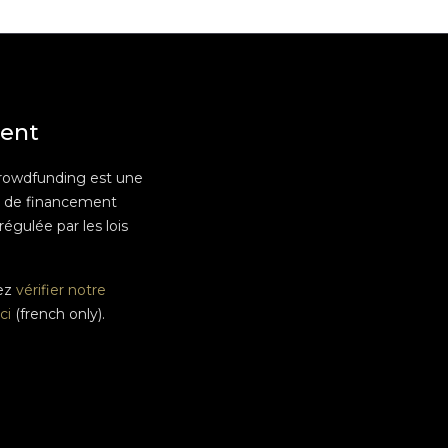
ent
rowdfunding est une
e de financement
 régulée par les lois
ez
vérifier notre
ci
(french only).