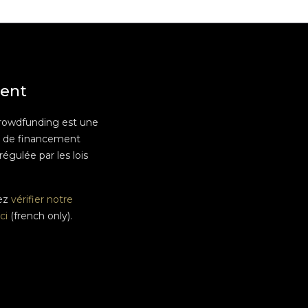
ent
rowdfunding est une
e de financement
 régulée par les lois
ez
vérifier notre
ci
(french only).