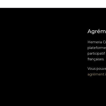
Agrém
Hemeria C
plateform
participatif
françaises.
Vous pouv
agrément i