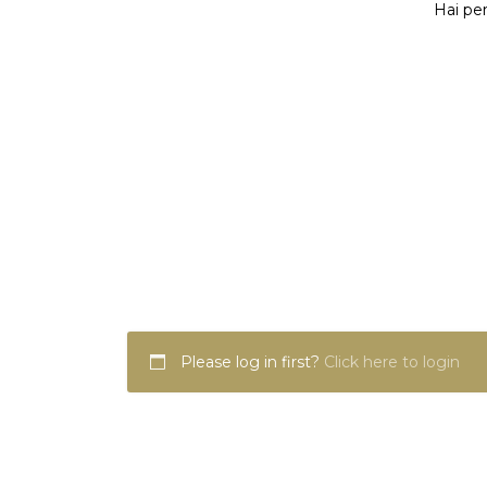
Hai per
Please log in first?
Click here to login