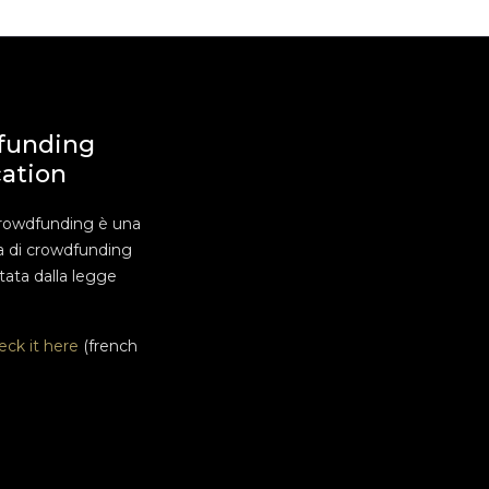
funding
cation
rowdfunding è una
a di crowdfunding
ata dalla legge
eck it here
(french