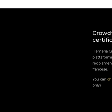
Crowd
certifi
Hemeria C
piattaform
regolament
francese.
You can
ch
only).