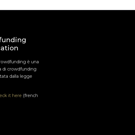
funding
cation
rowdfunding è una
a di crowdfunding
ata dalla legge
eck it here
(french