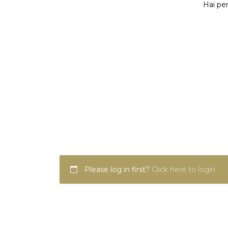
Hai per
Please log in first?
Click here to login