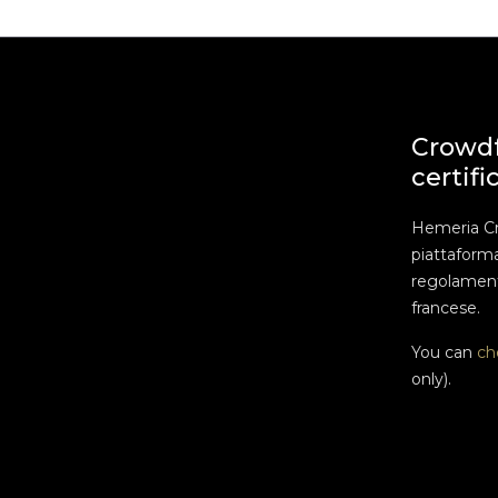
Crowd
certifi
Hemeria C
piattaform
regolament
francese.
You can
ch
only).