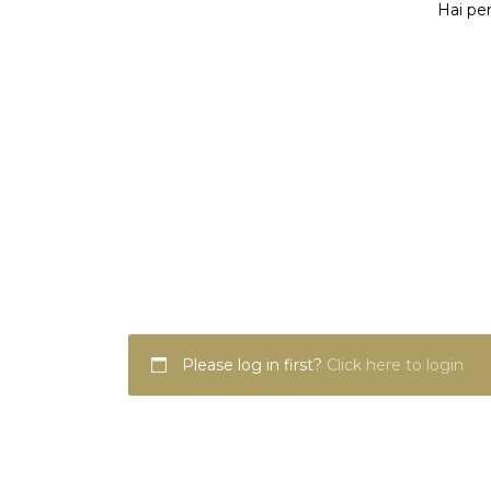
Hai per
Please log in first?
Click here to login