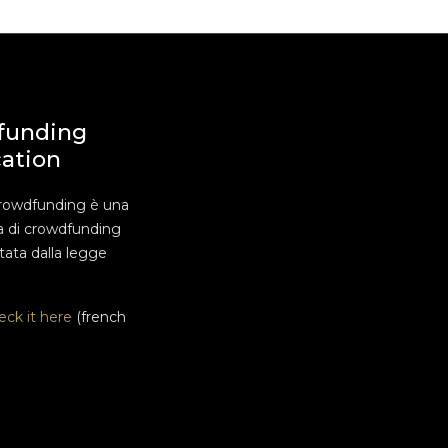
funding
cation
rowdfunding è una
a di crowdfunding
ata dalla legge
eck it here
(french