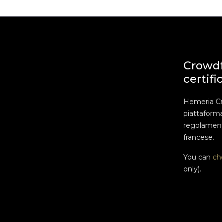
Crowd
certifi
Hemeria C
piattaform
regolament
francese.
You can
ch
only).