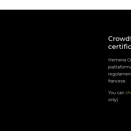
Crowd
certifi
Hemeria C
piattaform
regolament
francese.
You can
ch
only).