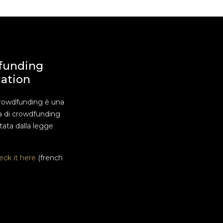
funding
cation
rowdfunding è una
a di crowdfunding
ata dalla legge
eck it here
(french