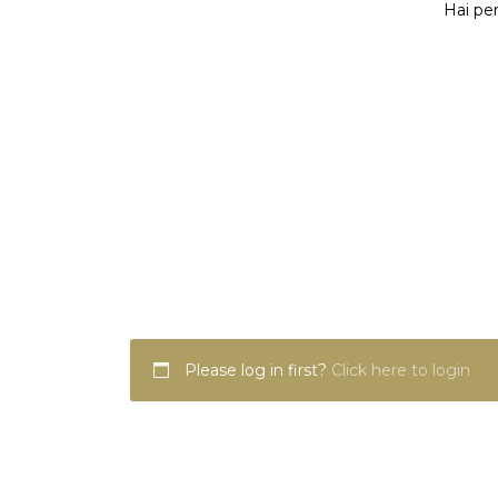
Hai per
Please log in first?
Click here to login