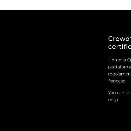
Crowd
certifi
Hemeria C
piattaform
regolament
francese.
You can
ch
only).