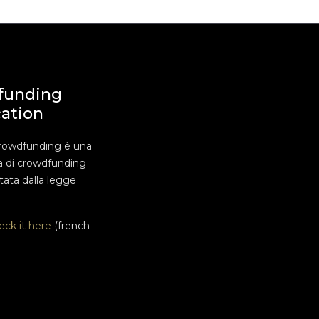
funding
cation
rowdfunding è una
a di crowdfunding
ata dalla legge
eck it here
(french