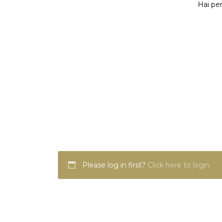
Hai per
Please log in first?
Click here to login