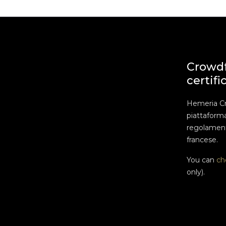
Crowd
certifi
Hemeria C
piattaform
regolament
francese.
You can
ch
only).