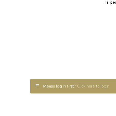
Hai per
Please log in first?
Click here to login