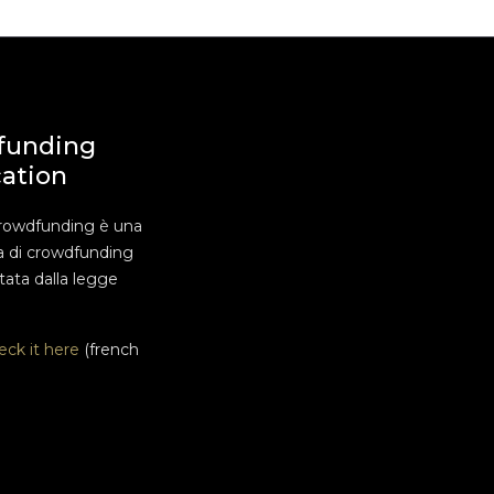
funding
cation
rowdfunding è una
a di crowdfunding
ata dalla legge
eck it here
(french