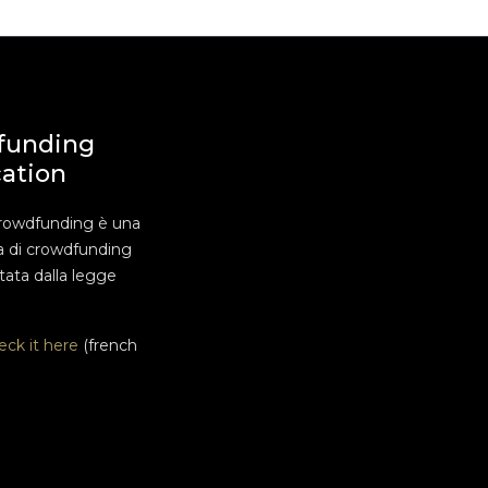
funding
cation
rowdfunding è una
a di crowdfunding
ata dalla legge
eck it here
(french