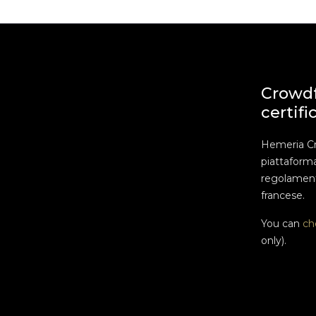
Crowd
certifi
Hemeria C
piattaform
regolament
francese.
You can
ch
only).