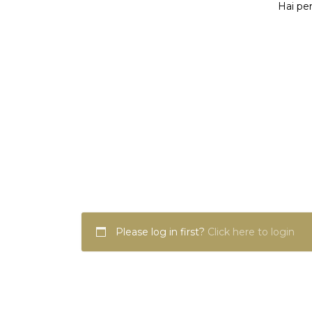
Hai per
Please log in first?
Click here to login