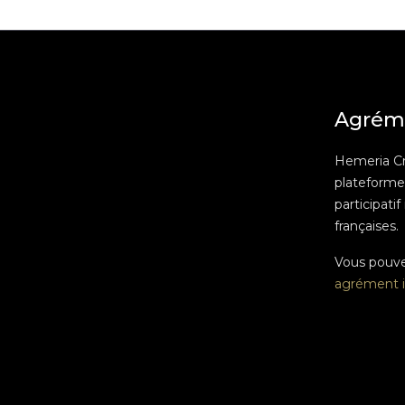
Agrém
Hemeria C
plateform
participatif
françaises.
Vous pouv
agrément i