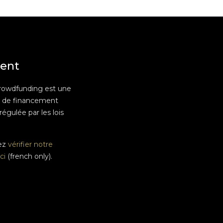
ent
rowdfunding est une
e de financement
 régulée par les lois
ez
vérifier notre
ci
(french only).