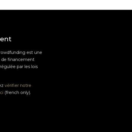
ent
rowdfunding est une
e de financement
 régulée par les lois
ez
vérifier notre
ci
(french only).