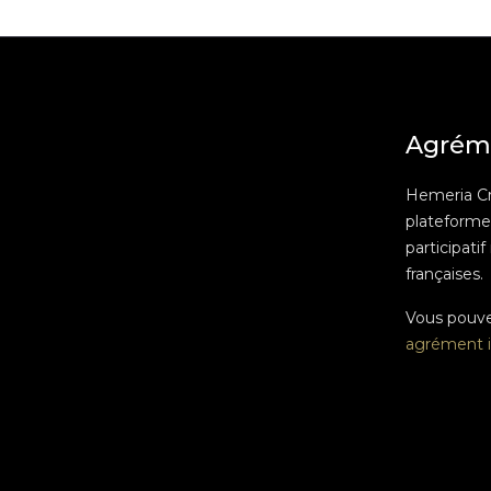
Agrém
Hemeria C
plateform
participatif
françaises.
Vous pouv
agrément i