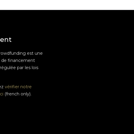
ent
rowdfunding est une
e de financement
 régulée par les lois
ez
vérifier notre
ci
(french only).