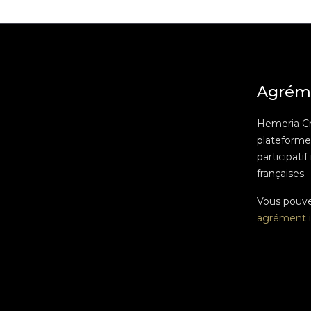
Agrém
Hemeria C
plateform
participatif
françaises.
Vous pouv
agrément i